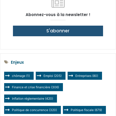
Abonnez-vous à la newsletter !
S'abonner
Enjeux
chômage
(1)
Emploi
(205)
Entreprises
(80)
Finance et crise financière
(306)
Inflation réglementaire
(420)
Politique de concurrence
(320)
Politique fiscale
(679)