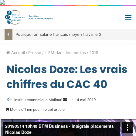
M
Pourquoi un salarié français moyen travaille 202 jours par an pour financer impôts et cotisations, un record dans toute l’Union européenne
Accueil
/
Presse
/
L'IEM dans les médias
/
2019
Nicolas Doze: Les vrais
chiffres du CAC 40
Envoyer
Institut économique Molinari
14 mai 2019
un
Moins d'1 mn pour lire cet article
courriel