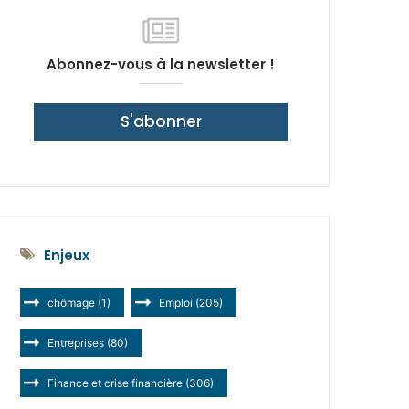
latérale)
Abonnez-vous à la newsletter !
S'abonner
Enjeux
chômage
(1)
Emploi
(205)
Entreprises
(80)
Finance et crise financière
(306)