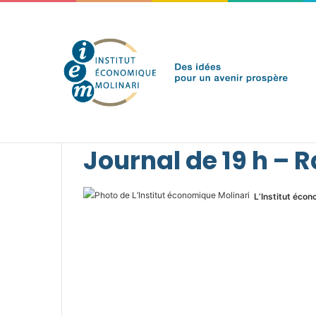
samedi 8 août 2026
Brèves de l'IEM
Accueil
/
Presse
/
L'IEM dans les médias
/
2018
/
Jo
Journal de 19 h – 
L’Institut écon