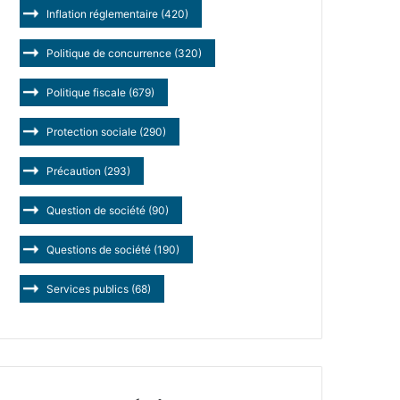
Inflation réglementaire
(420)
Politique de concurrence
(320)
Politique fiscale
(679)
Protection sociale
(290)
Précaution
(293)
Question de société
(90)
Questions de société
(190)
Services publics
(68)