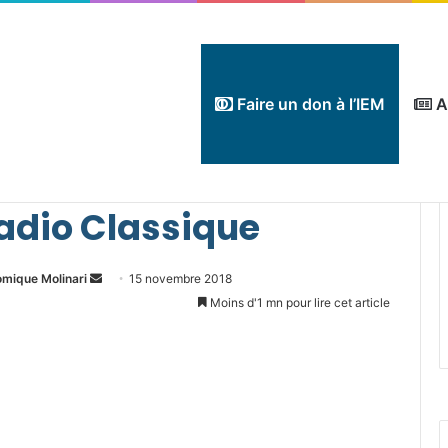
Faire un don à l’IEM
A
urnal de 19 h – Radio Classique
Radio Classique
Envoyer
omique Molinari
15 novembre 2018
un
Moins d'1 mn pour lire cet article
courriel