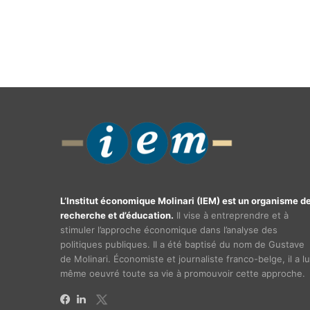
L’Institut économique Molinari (IEM) est un organisme d
recherche et d’éducation.
Il vise à entreprendre et à
stimuler l’approche économique dans l’analyse des
politiques publiques. Il a été baptisé du nom de Gustave
de Molinari. Économiste et journaliste franco-belge, il a lu
même oeuvré toute sa vie à promouvoir cette approche.
X