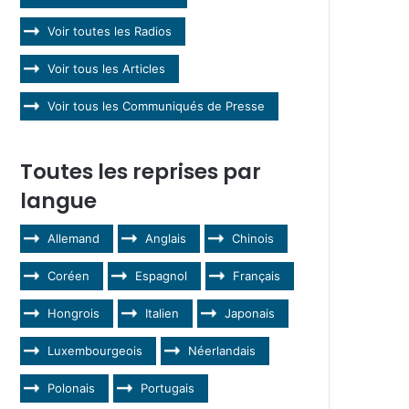
Voir toutes les Radios
Voir tous les Articles
Voir tous les Communiqués de Presse
Toutes les reprises par
langue
Allemand
Anglais
Chinois
Coréen
Espagnol
Français
Hongrois
Italien
Japonais
Luxembourgeois
Néerlandais
Polonais
Portugais