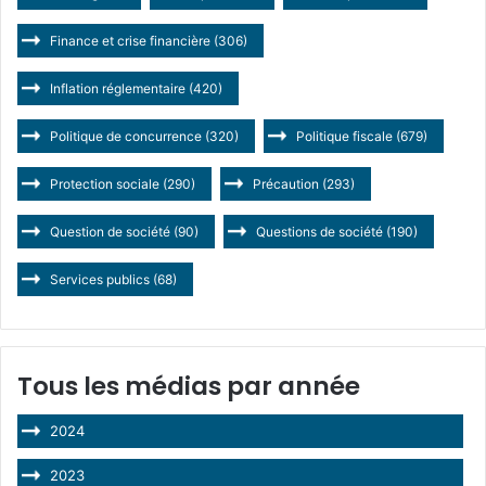
Finance et crise financière
(306)
Inflation réglementaire
(420)
Politique de concurrence
(320)
Politique fiscale
(679)
Protection sociale
(290)
Précaution
(293)
Question de société
(90)
Questions de société
(190)
Services publics
(68)
Tous les médias par année
2024
2023