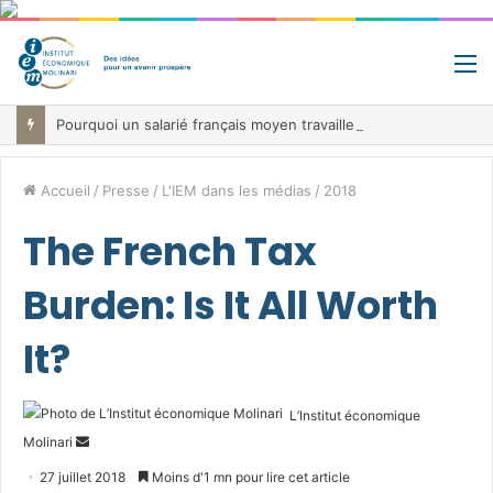
M
Pourquoi un salarié français moyen travaille 202 jours par an pour financer impôts et cotisations, un record dans toute l’Union européenne
Accueil
/
Presse
/
L'IEM dans les médias
/
2018
The French Tax
Burden: Is It All Worth
It?
L’Institut économique
Envoyer
Molinari
un
27 juillet 2018
Moins d'1 mn pour lire cet article