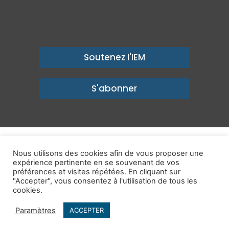
Soutenez l'IEM
S'abonner
© Copyright 2026, Institut économique Molinari - Des idées pour
Nous utilisons des cookies afin de vous proposer une
un avenir prospère
expérience pertinente en se souvenant de vos
préférences et visites répétées. En cliquant sur
Mentions légales
-
Politique de confidentialité
-
Contact
"Accepter", vous consentez à l'utilisation de tous les
cookies.
Publications
IEM dans les Médias
Enjeux
Ailleurs
Paramètres
ACCEPTER