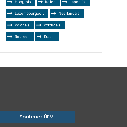
Hongrois
Italien
Japonais
Luxembourgeois
Néerlandais
Polonais
Portugais
Roumain
Russe
Soutenez l'IEM