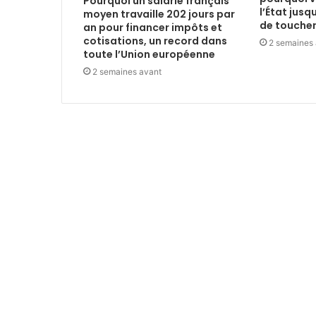
Pourquoi un salarié français
l’État jusq
moyen travaille 202 jours par
de toucher 
an pour financer impôts et
cotisations, un record dans
2 semaines
toute l’Union européenne
2 semaines avant