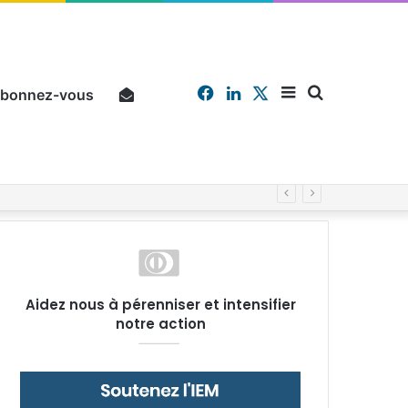
Facebook
Linkedin
X
Sidebar
Chercher
bonnez-vous
Pourquoi un salarié français moyen travaille 202 jours par an pour financer impôts et cotisations, un record dans toute l’Union européenne
(barre
Aidez nous à pérenniser et intensifier
notre action