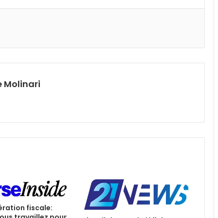
 Molinari
ération fiscale:
ous travaillez pour