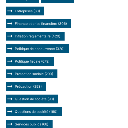
Entreprises
(80)
Finance et crise financière
(306)
Inflation réglementaire
(420)
Politique de concurrence
(320)
Politique fiscale
(679)
Protection sociale
(290)
Précaution
(293)
Question de société
(90)
Questions de société
(190)
Services publics
(68)