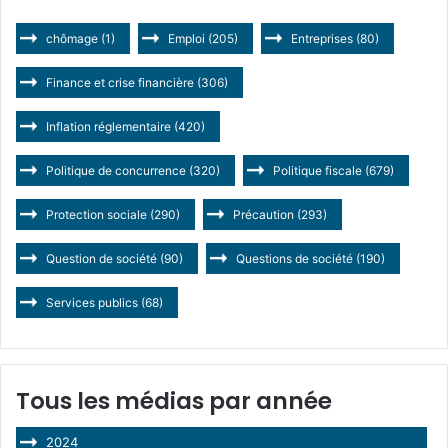
chômage
(1)
Emploi
(205)
Entreprises
(80)
Finance et crise financière
(306)
Inflation réglementaire
(420)
Politique de concurrence
(320)
Politique fiscale
(679)
Protection sociale
(290)
Précaution
(293)
Question de société
(90)
Questions de société
(190)
Services publics
(68)
Tous les médias par année
2024