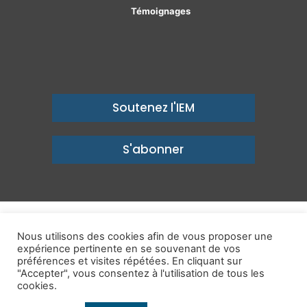
Témoignages
Soutenez l'IEM
S'abonner
© Copyright 2026, Institut économique Molinari - Des idées pour
Nous utilisons des cookies afin de vous proposer une
un avenir prospère
expérience pertinente en se souvenant de vos
préférences et visites répétées. En cliquant sur
Mentions légales
-
Politique de confidentialité
-
Contact
"Accepter", vous consentez à l'utilisation de tous les
cookies.
Publications
IEM dans les Médias
Enjeux
Ailleurs