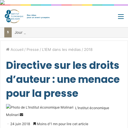
M
Jour de libération fiscale: pourquoi vous travaillez pour l’État jusqu’au 22 juillet avant de toucher votre vrai salaire
Accueil
/
Presse
/
L'IEM dans les médias
/
2018
Directive sur les droits
d’auteur : une menace
pour la presse
L’Institut économique
Envoyer
Molinari
un
24 juin 2018
Moins d'1 mn pour lire cet article