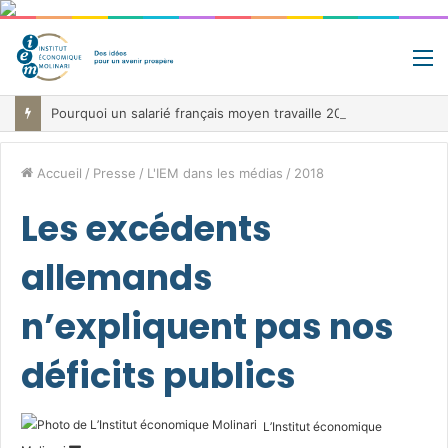
M
Pourquoi un salarié français moyen travaille 202 jours par an pour financer impôts et cotisations, un record dans toute l’Union européenne
Accueil
/
Presse
/
L'IEM dans les médias
/
2018
Les excédents
allemands
n’expliquent pas nos
déficits publics
L’Institut économique