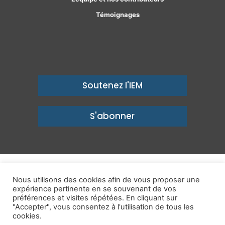
Témoignages
Soutenez l'IEM
S'abonner
© Copyright 2026, Institut économique Molinari - Des idées pour
Nous utilisons des cookies afin de vous proposer une
un avenir prospère
expérience pertinente en se souvenant de vos
préférences et visites répétées. En cliquant sur
Mentions légales
-
Politique de confidentialité
-
Contact
"Accepter", vous consentez à l'utilisation de tous les
cookies.
Publications
IEM dans les Médias
Enjeux
Ailleurs