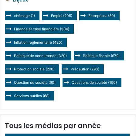
chômage
(1)
Emploi
(205)
Entreprises
(80)
Finance et crise financière
(306)
Inflation réglementaire
(420)
Politique de concurrence
(320)
Politique fiscale
(679)
Protection sociale
(290)
Précaution
(293)
Question de société
(90)
Questions de société
(190)
Services publics
(68)
Tous les médias par année