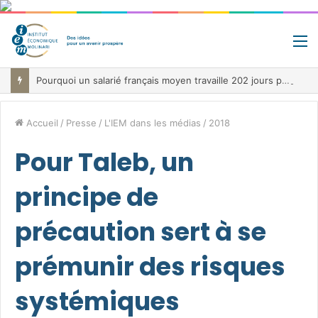
M
Pourquoi un salarié français moyen travaille 202 jours par an pour financer impôts et cotisations, un record dans toute l’Union européenne
Accueil
/
Presse
/
L'IEM dans les médias
/
2018
Pour Taleb, un
principe de
précaution sert à se
prémunir des risques
systémiques