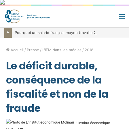
M
Pourquoi un salarié français moyen travaille 202 jours par an pour financer impôts et cotisations, un record dans toute l’Union européenne
Accueil
/
Presse
/
L'IEM dans les médias
/
2018
Le déficit durable,
conséquence de la
fiscalité et non de la
fraude
L’Institut économique