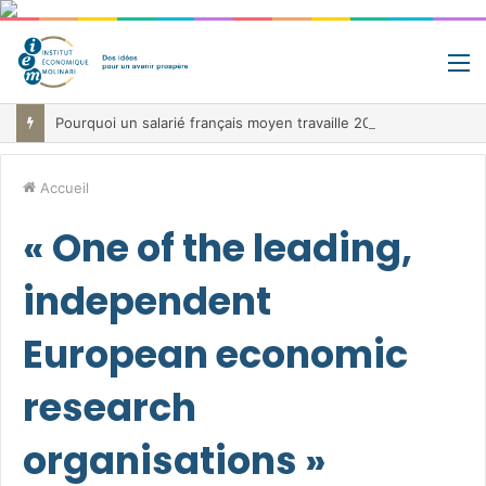
M
Pourquoi un salarié français moyen travaille 202 jours par an pour financer impôts et cotisations, un record dans toute l’Union européenne
Accueil
« One of the leading,
independent
European economic
research
organisations »