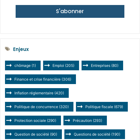
S'abonner
Enjeux
chômage
(1)
Emploi
(205)
Entreprises
(80)
Finance et crise financière
(306)
Inflation réglementaire
(420)
Politique de concurrence
(320)
Politique fiscale
(679)
Protection sociale
(290)
Précaution
(293)
Question de société
(90)
Questions de société
(190)