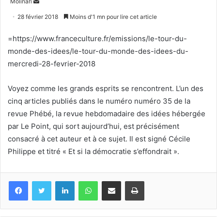
Envoyer
Molinari
un
28 février 2018
Moins d'1 mn pour lire cet article
courriel
=https://www.franceculture.fr/emissions/le-tour-du-
monde-des-idees/le-tour-du-monde-des-idees-du-
mercredi-28-fevrier-2018
Voyez comme les grands esprits se rencontrent. L’un des
cinq articles publiés dans le numéro numéro 35 de la
revue Phébé, la revue hebdomadaire des idées hébergée
par Le Point, qui sort aujourd’hui, est précisément
consacré à cet auteur et à ce sujet. Il est signé Cécile
Philippe et titré « Et si la démocratie s’effondrait ».
Facebook
Twitter
Linkedin
WhatsApp
Partagez par mail
Imprimez