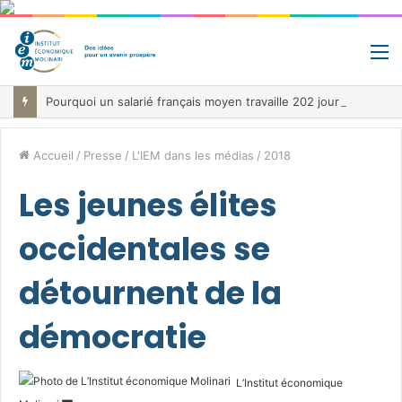
M
Pourquoi un salarié français moyen travaille 202 jours par an pour financer impôts et cotisations, un record dans toute l’Union européenne
Accueil
/
Presse
/
L'IEM dans les médias
/
2018
Les jeunes élites
occidentales se
détournent de la
démocratie
L’Institut économique