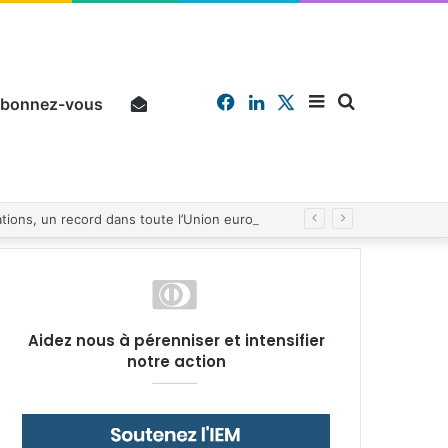
Facebook
Linkedin
X
Sidebar
Chercher
bonnez-vous
Pourquoi un salarié français moyen travaille 202 jours par an pour financer impôts et cotisations, un record dans toute l’Union européenne
(barre
Aidez nous à pérenniser et intensifier
notre action