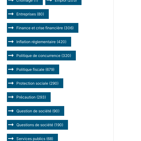
chômage
(1)
Emploi
(205)
Entreprises
(80)
Finance et crise financière
(306)
Inflation réglementaire
(420)
Politique de concurrence
(320)
Politique fiscale
(679)
Protection sociale
(290)
Précaution
(293)
Question de société
(90)
Questions de société
(190)
Services publics
(68)