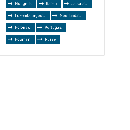
Hongrois
Italien
Japonais
Luxembourgeois
Néerlandais
Polonais
Portugais
Roumain
Russe