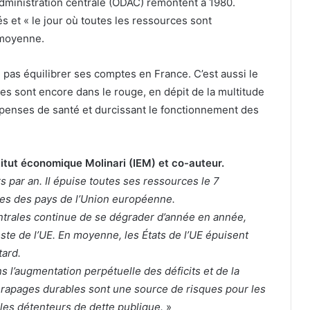
administration centrale (ODAC) remontent à 1980.
s et « le jour où toutes les ressources sont
 moyenne.
ne pas équilibrer ses comptes en France. C’est aussi le
les sont encore dans le rouge, en dépit de la multitude
penses de santé et durcissant le fonctionnement des
nstitut économique Molinari (IEM) et co-auteur.
rs par an. Il épuise toutes ses ressources le 7
res des pays de l’Union européenne.
entrales continue de se dégrader d’année en année,
este de l’UE. En moyenne, les États de l’UE épuisent
tard.
ns l’augmentation perpétuelle des déficits et de la
érapages durables sont une source de risques pour les
les détenteurs de dette publique.
»