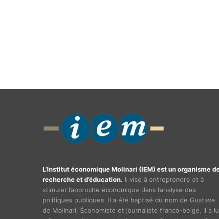
L’Institut économique Molinari (IEM) est un organisme d
recherche et d’éducation.
Il vise à entreprendre et à
stimuler l’approche économique dans l’analyse des
politiques publiques. Il a été baptisé du nom de Gustave
de Molinari. Économiste et journaliste franco-belge, il a lu