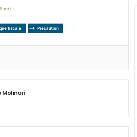
fline)
ique fiscale
Précaution
 Molinari