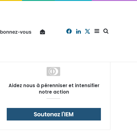
Facebook
Linkedin
X
Sidebar
Chercher
bonnez-vous
Pourquoi un salarié français moyen travaille 202 jours par an pour financer impôts et cotisations, un record dans toute l’Union européenne
Aidez nous à pérenniser et intensifier
(barre
notre action