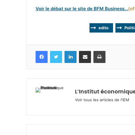
Voir le débat sur le site de BFM Business…
(of
edito
Polit
Facebook
Twitter
Linkedin
Partagez par mail
Imprimez
L’Institut économique
Voir tous les articles de l'IEM