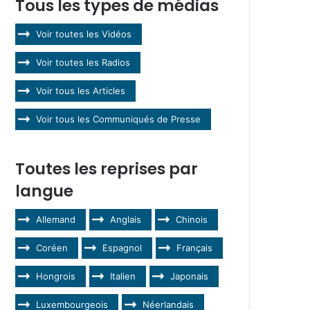
Tous les types de médias
Voir toutes les Vidéos
Voir toutes les Radios
Voir tous les Articles
Voir tous les Communiqués de Presse
Toutes les reprises par
langue
Allemand
Anglais
Chinois
Coréen
Espagnol
Français
Hongrois
Italien
Japonais
Luxembourgeois
Néerlandais