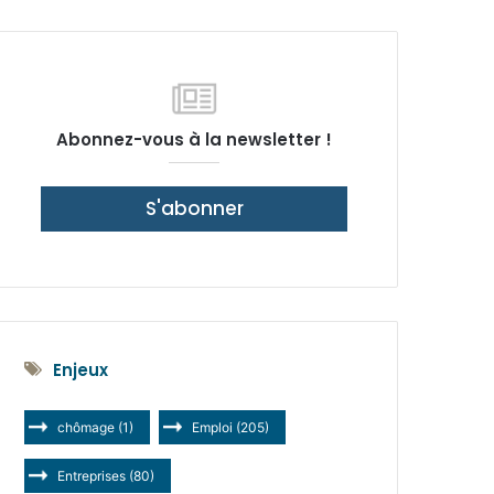
latérale)
Abonnez-vous à la newsletter !
S'abonner
Enjeux
chômage
(1)
Emploi
(205)
Entreprises
(80)