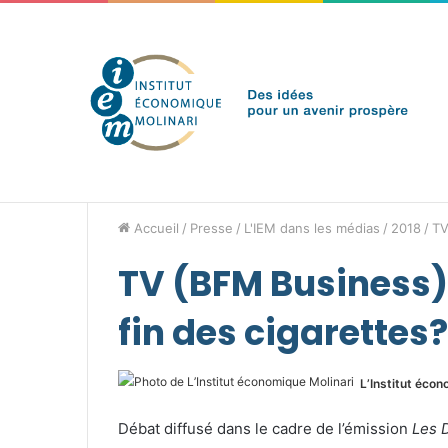
vendredi 7 août 2026
Brèves de l'IEM
Accueil
/
Presse
/
L'IEM dans les médias
/
2018
/
TV
TV (BFM Business) 
fin des cigarettes?
L’Institut écon
Débat diffusé dans le cadre de l’émission
Les 