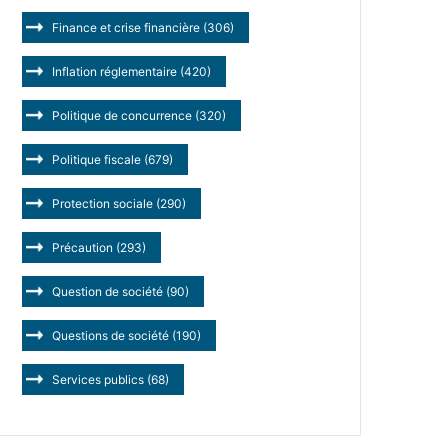
Finance et crise financière
(306)
Inflation réglementaire
(420)
Politique de concurrence
(320)
Politique fiscale
(679)
Protection sociale
(290)
Précaution
(293)
Question de société
(90)
Questions de société
(190)
Services publics
(68)