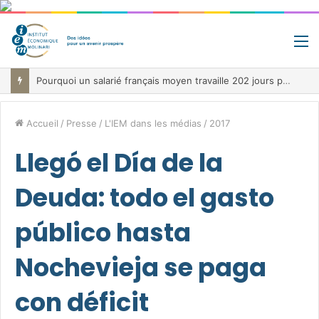
M
Pourquoi un salarié français moyen travaille 202 jours par an pour financer impôts et cotisations, un record dans toute l’Union européenne
Accueil
/
Presse
/
L'IEM dans les médias
/
2017
Llegó el Día de la
Deuda: todo el gasto
público hasta
Nochevieja se paga
con déficit