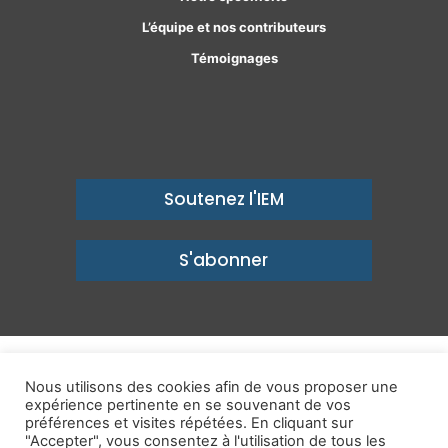
L’équipe et nos contributeurs
Témoignages
Soutenez l'IEM
S'abonner
© Copyright 2026, Institut économique Molinari - Des idées pour
Nous utilisons des cookies afin de vous proposer une
un avenir prospère
expérience pertinente en se souvenant de vos
préférences et visites répétées. En cliquant sur
Mentions légales
-
Politique de confidentialité
-
Contact
"Accepter", vous consentez à l'utilisation de tous les