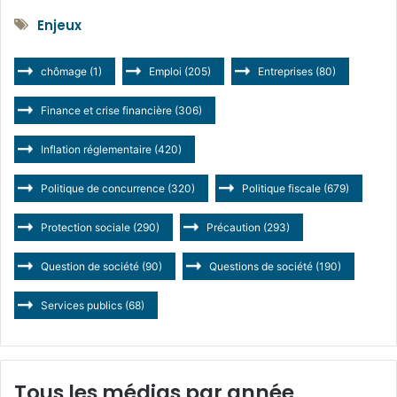
Enjeux
chômage
(1)
Emploi
(205)
Entreprises
(80)
Finance et crise financière
(306)
Inflation réglementaire
(420)
Politique de concurrence
(320)
Politique fiscale
(679)
Protection sociale
(290)
Précaution
(293)
Question de société
(90)
Questions de société
(190)
Services publics
(68)
Tous les médias par année