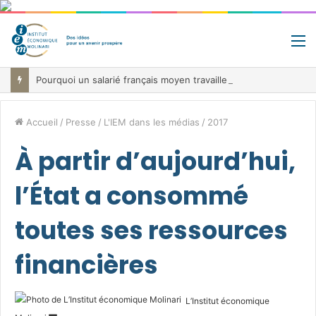
M
Pourquoi un salarié français moyen travaille 202 jours par an pour financer impôts et cotisations, un record dans toute l’Union européenne
Accueil
/
Presse
/
L'IEM dans les médias
/
2017
À partir d’aujourd’hui,
l’État a consommé
toutes ses ressources
financières
L’Institut économique