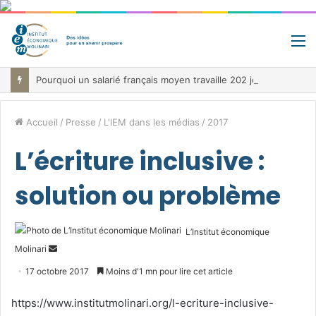
M
Pourquoi un salarié français moyen travaille 202 jours par an pour financer impôts et cotisations, un record dans toute l’Union européenne
Accueil
/
Presse
/
L'IEM dans les médias
/
2017
L’écriture inclusive :
solution ou problème
L’Institut économique
Envoyer
Molinari
un
17 octobre 2017
Moins d'1 mn pour lire cet article
courriel
https://www.institutmolinari.org/l-ecriture-inclusive-