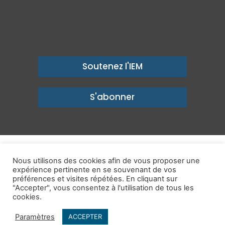
Soutenez l'IEM
S'abonner
© Copyright 2026, Institut économique Molinari - Des idées pour
Nous utilisons des cookies afin de vous proposer une
un avenir prospère
expérience pertinente en se souvenant de vos
préférences et visites répétées. En cliquant sur
Mentions légales
-
Politique de confidentialité
-
Contact
"Accepter", vous consentez à l'utilisation de tous les
cookies.
Publications
IEM dans les Médias
Enjeux
Ailleurs
Paramètres
ACCEPTER