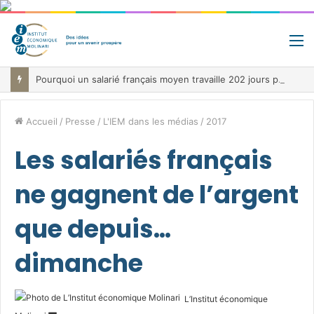
M
Pourquoi un salarié français moyen travaille 202 jours par an pour financer impôts et cotisations, un record dans toute l’Union européenne
Accueil
/
Presse
/
L'IEM dans les médias
/
2017
Les salariés français
ne gagnent de l’argent
que depuis…
dimanche
L’Institut économique