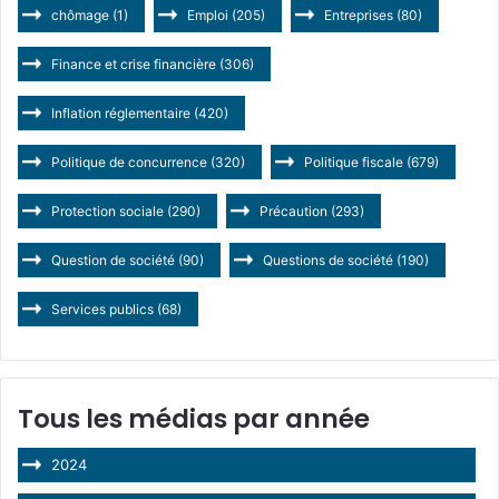
chômage
(1)
Emploi
(205)
Entreprises
(80)
Finance et crise financière
(306)
Inflation réglementaire
(420)
Politique de concurrence
(320)
Politique fiscale
(679)
Protection sociale
(290)
Précaution
(293)
Question de société
(90)
Questions de société
(190)
Services publics
(68)
Tous les médias par année
2024