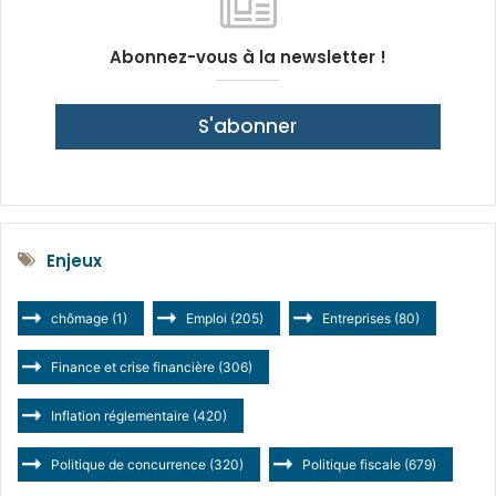
Abonnez-vous à la newsletter !
S'abonner
Enjeux
chômage
(1)
Emploi
(205)
Entreprises
(80)
Finance et crise financière
(306)
Inflation réglementaire
(420)
Politique de concurrence
(320)
Politique fiscale
(679)