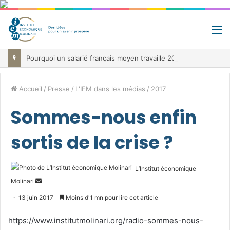
M
Pourquoi un salarié français moyen travaille 202 jours par an pour financer impôts et cotisations, un record dans toute l’Union européenne
Accueil
/
Presse
/
L'IEM dans les médias
/
2017
Sommes-nous enfin
sortis de la crise ?
L’Institut économique
Envoyer
Molinari
un
13 juin 2017
Moins d'1 mn pour lire cet article
courriel
https://www.institutmolinari.org/radio-sommes-nous-