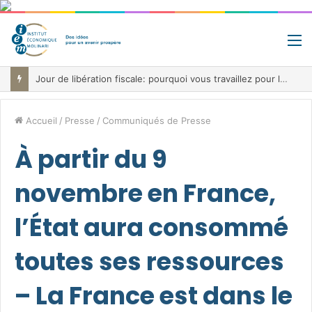
M
Fiscalité record, déficit record et 10 milliards à trouver: le paradoxe belge au cœur de la bataille budgétaire
Accueil
/
Presse
/
Communiqués de Presse
À partir du 9
novembre en France,
l’État aura consommé
toutes ses ressources
– La France est dans le