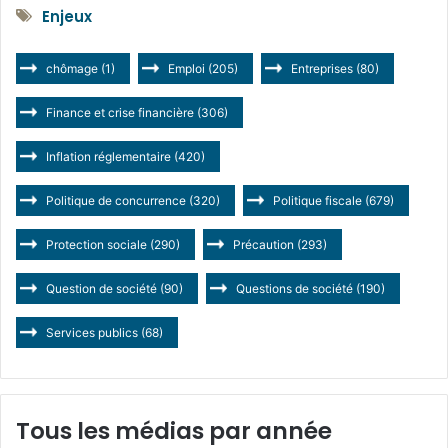
Enjeux
chômage
(1)
Emploi
(205)
Entreprises
(80)
Finance et crise financière
(306)
Inflation réglementaire
(420)
Politique de concurrence
(320)
Politique fiscale
(679)
Protection sociale
(290)
Précaution
(293)
Question de société
(90)
Questions de société
(190)
Services publics
(68)
Tous les médias par année