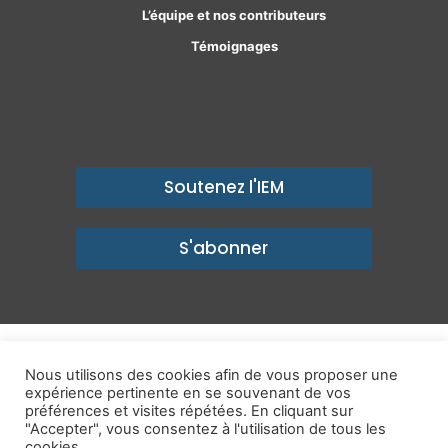
L’équipe et nos contributeurs
Témoignages
Soutenez l'IEM
S'abonner
© Copyright 2026, Institut économique Molinari - Des idées pour
Nous utilisons des cookies afin de vous proposer une
expérience pertinente en se souvenant de vos
un avenir prospère
préférences et visites répétées. En cliquant sur
Mentions légales
-
Politique de confidentialité
-
Contact
"Accepter", vous consentez à l'utilisation de tous les
cookies.