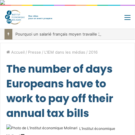
M
Pourquoi un salarié français moyen travaille 202 jours par an pour financer impôts et cotisations, un record dans toute l’Union européenne
Accueil
/
Presse
/
L'IEM dans les médias
/
2016
The number of days
Europeans have to
work to pay off their
annual tax bills
L’Institut économique