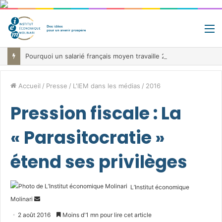
M
Pourquoi un salarié français moyen travaille 202 jours par an pour financer impôts et cotisations, un record dans toute l’Union européenne
Accueil
/
Presse
/
L'IEM dans les médias
/
2016
Pression fiscale : La
« Parasitocratie »
étend ses privilèges
L’Institut économique
Envoyer
Molinari
un
2 août 2016
Moins d'1 mn pour lire cet article