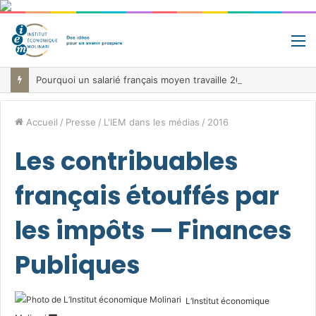
M
Pourquoi un salarié français moyen travaille 202 jours par an pour financer impôts et cotisations, un record dans toute l’Union européenne
Accueil
/
Presse
/
L'IEM dans les médias
/
2016
Les contribuables
français étouffés par
les impôts — Finances
Publiques
L’Institut économique