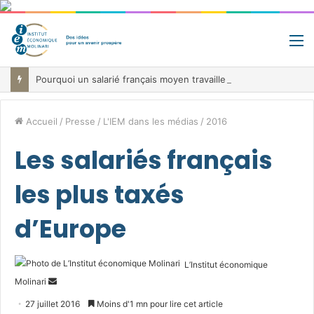
M
Pourquoi un salarié français moyen travaille 202 jours par an pour financer impôts et cotisations, un record dans toute l’Union européenne
Accueil
/
Presse
/
L'IEM dans les médias
/
2016
Les salariés français
les plus taxés
d’Europe
L’Institut économique
Envoyer
Molinari
un
27 juillet 2016
Moins d'1 mn pour lire cet article