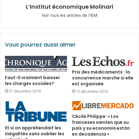
L’Institut économique Molinari
Voir tous les articles de l'IEM
Vous pourrez aussi aimer
Prix des médicaments : la
Faut-il vraiment baisser
concurrence marche si elle
les charges sociales?
est organisée
21 décembre 2016
12 décembre 2016
Cécile Philippe: « Los
franceses sienten que su
Et si on appréhendait les
país y su economía están
inégalités sans oublier les
en decadencia »