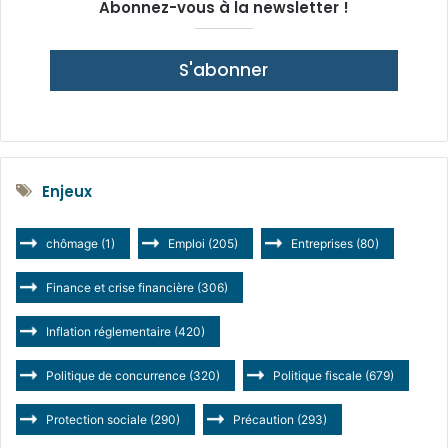
Abonnez-vous à la newsletter !
S'abonner
Enjeux
chômage
(1)
Emploi
(205)
Entreprises
(80)
Finance et crise financière
(306)
Inflation réglementaire
(420)
Politique de concurrence
(320)
Politique fiscale
(679)
Protection sociale
(290)
Précaution
(293)