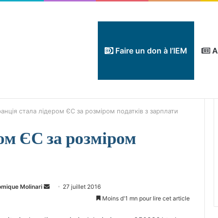
Faire un don à l’IEM
A
анція стала лідером ЄС за розміром податків з зарплати
ом ЄС за розміром
Envoyer
omique Molinari
27 juillet 2016
un
Moins d'1 mn pour lire cet article
courriel