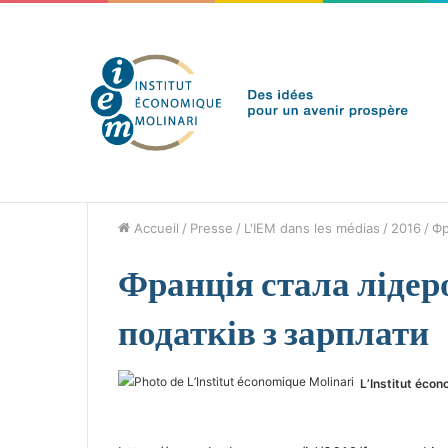
dimanche 9 août 2026
Brèves de l'IEM
Accueil
/
Presse
/
L'IEM dans les médias
/
2016
/
Фр
Франція стала лідер
податків з зарплати
L’Institut écon