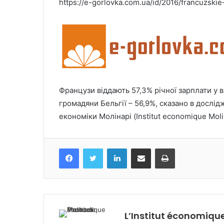
https://e-gorlovka.com.ua/id/2016/francuzski
Французи віддають 57,3% річної зарплати у в
громадяни Бельгії – 56,9%, сказано в дослід
економіки Молінарі (Institut economique Molin
Facebook
Twitter
Linkedin
Partagez par mail
Imprimez
L’Institut économique