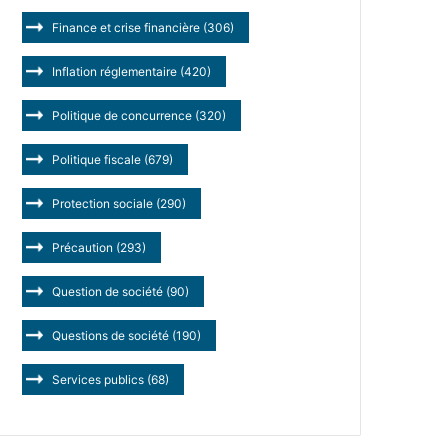
Finance et crise financière
(306)
Inflation réglementaire
(420)
Politique de concurrence
(320)
Politique fiscale
(679)
Protection sociale
(290)
Précaution
(293)
Question de société
(90)
Questions de société
(190)
Services publics
(68)