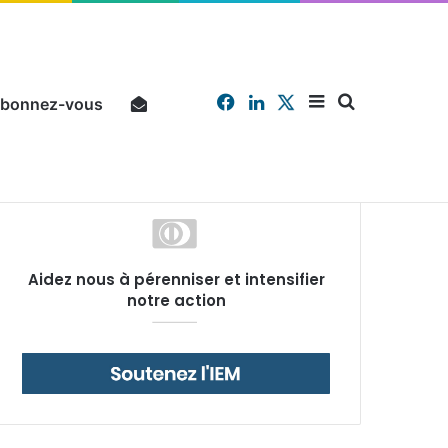
Facebook
Linkedin
X
Sidebar
Chercher
bonnez-vous
Pourquoi un salarié français moyen travaille 202 jours par an pour financer impôts et cotisations, un record dans toute l’Union européenne
Aidez nous à pérenniser et intensifier
(barre
notre action