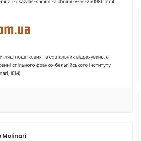
e-mitari-okazalis-samimi-alchnimi-v-es-250986.html
игляді податкових та соціальних відрахувань, а
женні спільного франко-бельгійського Інституту
ari, IEM).
 Molinari