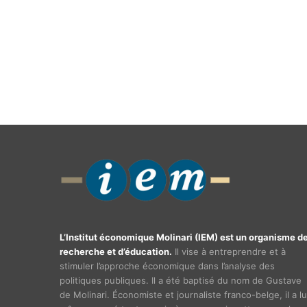
L’Institut économique Molinari (IEM) est un organisme d
recherche et d’éducation.
Il vise à entreprendre et à
stimuler l’approche économique dans l’analyse des
politiques publiques. Il a été baptisé du nom de Gustave
de Molinari. Économiste et journaliste franco-belge, il a lu