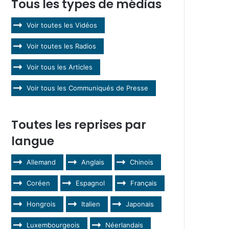
Tous les types de médias
Voir toutes les Vidéos
Voir toutes les Radios
Voir tous les Articles
Voir tous les Communiqués de Presse
Toutes les reprises par
langue
Allemand
Anglais
Chinois
Coréen
Espagnol
Français
Hongrois
Italien
Japonais
Luxembourgeois
Néerlandais