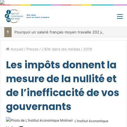
M
Pourquoi un salarié français moyen travaille 202 jours par an pour financer impôts et cotisations, un record dans toute l’Union européenne
Accueil
/
Presse
/
L'IEM dans les médias
/
2016
Les impôts donnent la
mesure de la nullité et
de l’inefficacité de vos
gouvernants
L’Institut économique