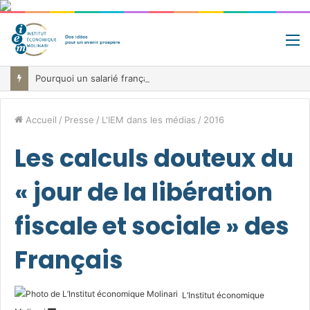
M
Pourquoi un salarié français moyen travaille 202 jours par an pour financer impôts et cotisations, un record dans toute l’Union européenne
Accueil
/
Presse
/
L'IEM dans les médias
/
2016
Les calculs douteux du
« jour de la libération
fiscale et sociale » des
Français
L’Institut économique