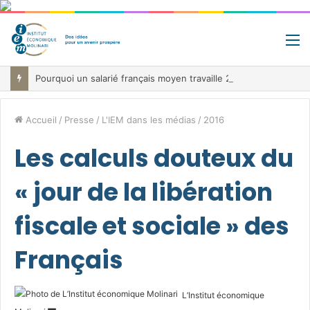
M
Pourquoi un salarié français moyen travaille 202 jours par an pour financer impôts et cotisations, un record dans toute l’Union européenne
Accueil
/
Presse
/
L'IEM dans les médias
/
2016
Les calculs douteux du
« jour de la libération
fiscale et sociale » des
Français
L’Institut économique