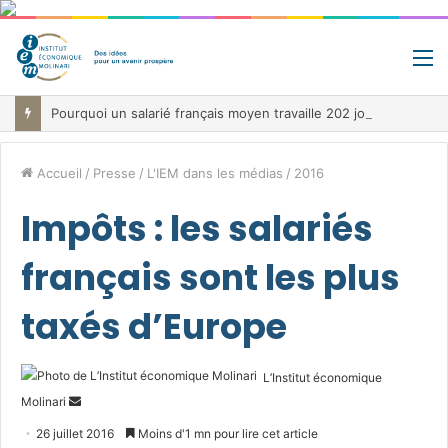
M
Pourquoi un salarié français moyen travaille 202 jours par an pour financer impôts et cotisations, un record dans toute l’Union européenne
Accueil
/
Presse
/
L'IEM dans les médias
/
2016
Impôts : les salariés
français sont les plus
taxés d’Europe
L’Institut économique
Envoyer
Molinari
un
26 juillet 2016
Moins d'1 mn pour lire cet article