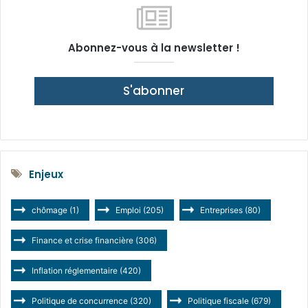
Abonnez-vous à la newsletter !
S'abonner
Enjeux
chômage
(1)
Emploi
(205)
Entreprises
(80)
Finance et crise financière
(306)
Inflation réglementaire
(420)
Politique de concurrence
(320)
Politique fiscale
(679)