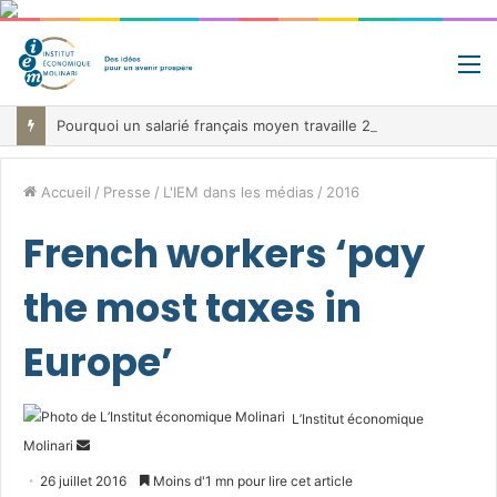
M
Pourquoi un salarié français moyen travaille 202 jours par an pour financer impôts et cotisations, un record dans toute l’Union européenne
Accueil
/
Presse
/
L'IEM dans les médias
/
2016
French workers ‘pay
the most taxes in
Europe’
L’Institut économique
Envoyer
Molinari
un
26 juillet 2016
Moins d'1 mn pour lire cet article