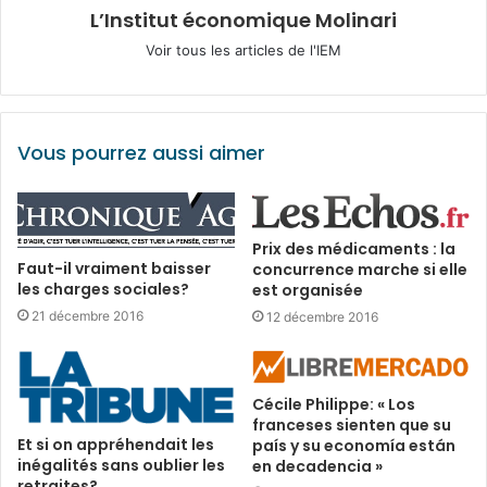
L’Institut économique Molinari
Voir tous les articles de l'IEM
Vous pourrez aussi aimer
Prix des médicaments : la
Faut-il vraiment baisser
concurrence marche si elle
les charges sociales?
est organisée
21 décembre 2016
12 décembre 2016
Cécile Philippe: « Los
franceses sienten que su
Et si on appréhendait les
país y su economía están
inégalités sans oublier les
en decadencia »
retraites?