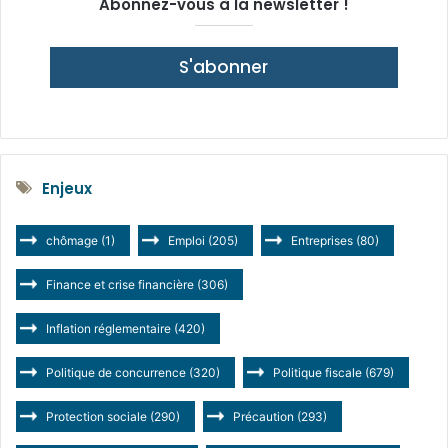
Abonnez-vous à la newsletter !
S'abonner
Enjeux
chômage
(1)
Emploi
(205)
Entreprises
(80)
Finance et crise financière
(306)
Inflation réglementaire
(420)
Politique de concurrence
(320)
Politique fiscale
(679)
Protection sociale
(290)
Précaution
(293)