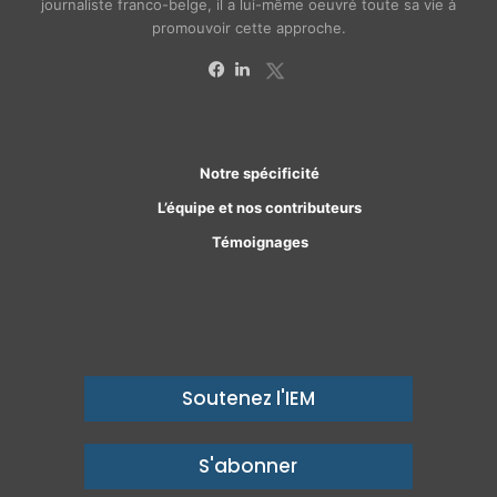
journaliste franco-belge, il a lui-même oeuvré toute sa vie à
promouvoir cette approche.
X
Facebook
Linkedin
Notre spécificité
L’équipe et nos contributeurs
Témoignages
Soutenez l'IEM
S'abonner