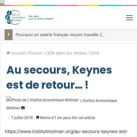
M
Pourquoi un salarié français moyen travaille 202 jours par an pour financer impôts et cotisations, un record dans toute l’Union européenne
Accueil
/
Presse
/
L'IEM dans les médias
/
2016
Au secours, Keynes
est de retour… !
L’Institut économique
Envoyer
Molinari
un
7 juillet 2016
Moins d'1 mn pour lire cet article
courriel
https://www.institutmolinari.org/au-secours-keynes-est-