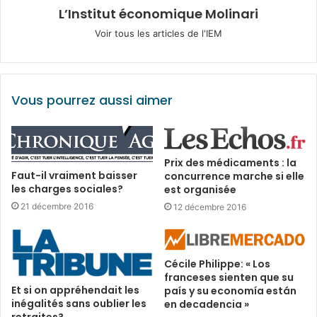
L’Institut économique Molinari
Voir tous les articles de l'IEM
Vous pourrez aussi aimer
Prix des médicaments : la
Faut-il vraiment baisser
concurrence marche si elle
les charges sociales?
est organisée
21 décembre 2016
12 décembre 2016
Cécile Philippe: « Los
franceses sienten que su
Et si on appréhendait les
país y su economía están
inégalités sans oublier les
en decadencia »