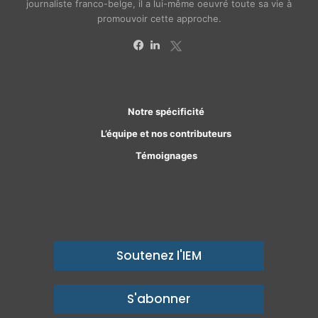
journaliste franco-belge, il a lui-même oeuvré toute sa vie à
promouvoir cette approche.
X
Facebook
Linkedin
Notre spécificité
L’équipe et nos contributeurs
Témoignages
Soutenez l'IEM
S'abonner