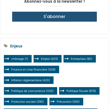
Abonnez-vous à la newsletter !
S'abonner
Enjeux
chômage
(1)
Emploi
(205)
Entreprises
(80)
Finance et crise financière
(306)
Inflation réglementaire
(420)
Politique de concurrence
(320)
Politique fiscale
(679)
Protection sociale
(290)
Précaution
(293)