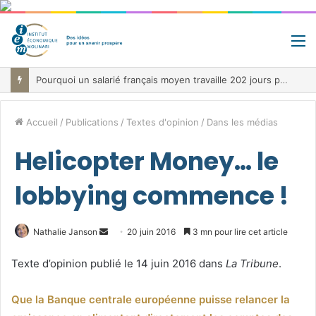
M
Pourquoi un salarié français moyen travaille 202 jours par an pour financer impôts et cotisations, un record dans toute l’Union européenne
Accueil
/
Publications
/
Textes d'opinion
/
Dans les médias
Helicopter Money… le
lobbying commence !
Envoyer
Nathalie Janson
20 juin 2016
3 mn pour lire cet article
un
Texte d’opinion publié le 14 juin 2016 dans
La Tribune
.
courriel
Que la Banque centrale européenne puisse relancer la