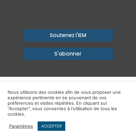
Soutenez l'IEM
S'abonner
© Copyright 2026, Institut économique Molinari - Des idées pour
Nous utilisons des cookies afin de vous proposer une
expérience pertinente en se souvenant de vos
un avenir prospère
préférences et visites répétées. En cliquant sur
Mentions légales
-
Politique de confidentialité
-
Contact
"Accepter", vous consentez à l'utilisation de tous les
cookies.
Publications
IEM dans les Médias
Enjeux
Ailleurs
Paramètres
ACCEPTER