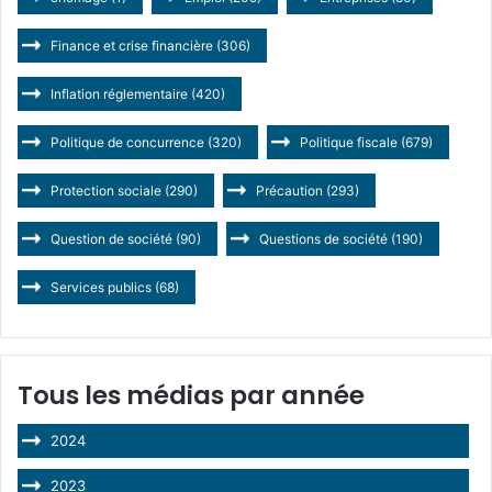
Finance et crise financière
(306)
Inflation réglementaire
(420)
Politique de concurrence
(320)
Politique fiscale
(679)
Protection sociale
(290)
Précaution
(293)
Question de société
(90)
Questions de société
(190)
Services publics
(68)
Tous les médias par année
2024
2023