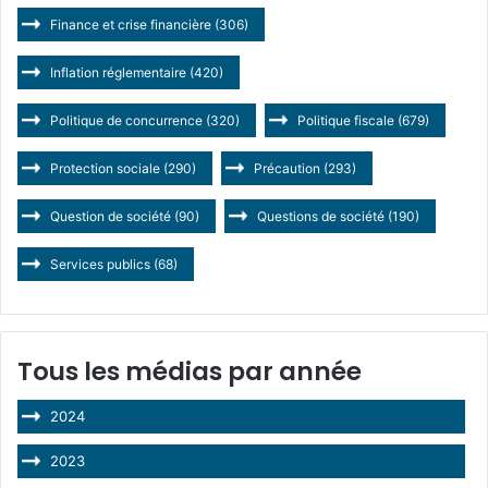
Finance et crise financière
(306)
Inflation réglementaire
(420)
Politique de concurrence
(320)
Politique fiscale
(679)
Protection sociale
(290)
Précaution
(293)
Question de société
(90)
Questions de société
(190)
Services publics
(68)
Tous les médias par année
2024
2023