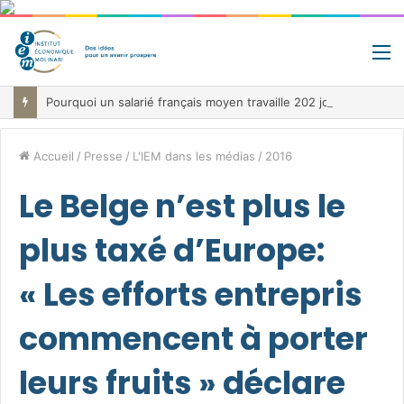
M
Pourquoi un salarié français moyen travaille 202 jours par an pour financer impôts et cotisations, un record dans toute l’Union européenne
Accueil
/
Presse
/
L'IEM dans les médias
/
2016
Le Belge n’est plus le
plus taxé d’Europe:
« Les efforts entrepris
commencent à porter
leurs fruits » déclare