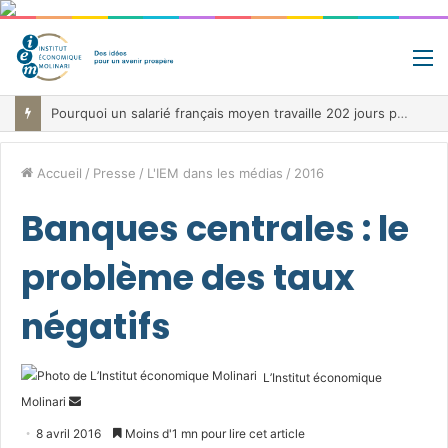
M
Pourquoi un salarié français moyen travaille 202 jours par an pour financer impôts et cotisations, un record dans toute l’Union européenne
Accueil
/
Presse
/
L'IEM dans les médias
/
2016
Banques centrales : le
problème des taux
négatifs
L’Institut économique
Envoyer
Molinari
un
8 avril 2016
Moins d'1 mn pour lire cet article