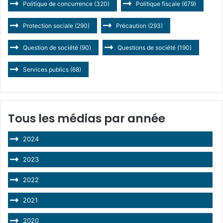
Politique de concurrence
(320)
Politique fiscale
(679)
Protection sociale
(290)
Précaution
(293)
Question de société
(90)
Questions de société
(190)
Services publics
(68)
Tous les médias par année
2024
2023
2022
2021
2020