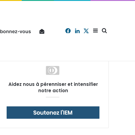
Facebook
Linkedin
X
Sidebar
Chercher
bonnez-vous
Pourquoi un salarié français moyen travaille 202 jours par an pour financer impôts et cotisations, un record dans toute l’Union européenne
Aidez nous à pérenniser et intensifier
(barre
notre action