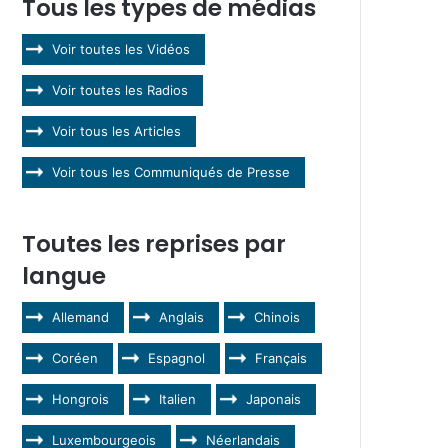
Tous les types de médias
Voir toutes les Vidéos
Voir toutes les Radios
Voir tous les Articles
Voir tous les Communiqués de Presse
Toutes les reprises par
langue
Allemand
Anglais
Chinois
Coréen
Espagnol
Français
Hongrois
Italien
Japonais
Luxembourgeois
Néerlandais