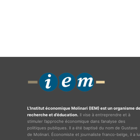
L’Institut économique Molinari (IEM) est un organisme d
recherche et d’éducation.
Il vise à entreprendre et à
stimuler l’approche économique dans l’analyse des
politiques publiques. Il a été baptisé du nom de Gustave
de Molinari. Économiste et journaliste franco-belge, il a lu