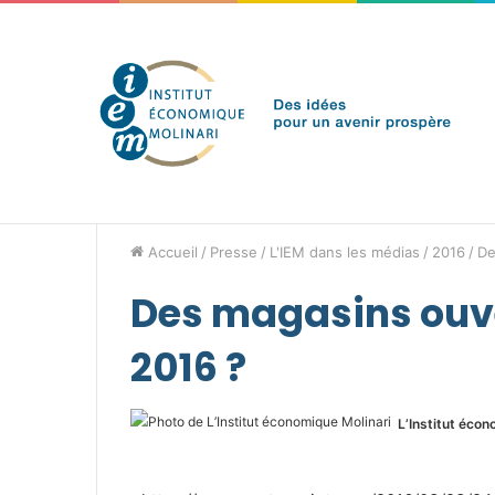
samedi 8 août 2026
Brèves de l'IEM
Accueil
/
Presse
/
L'IEM dans les médias
/
2016
/
De
Des magasins ouv
2016 ?
L’Institut écon