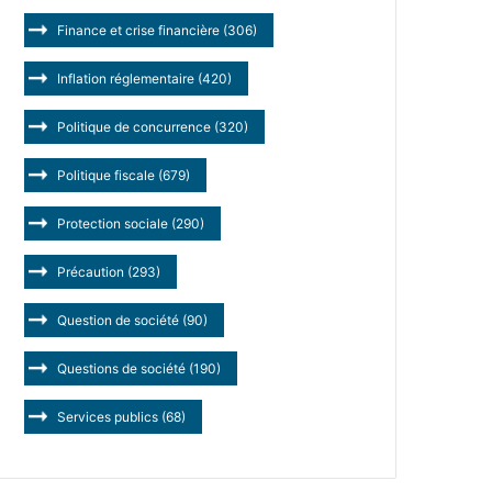
Finance et crise financière
(306)
Inflation réglementaire
(420)
Politique de concurrence
(320)
Politique fiscale
(679)
Protection sociale
(290)
Précaution
(293)
Question de société
(90)
Questions de société
(190)
Services publics
(68)