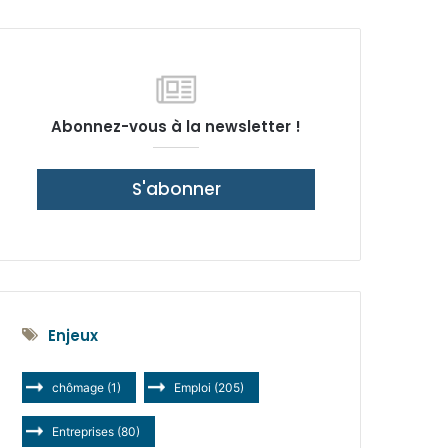
latérale)
Abonnez-vous à la newsletter !
S'abonner
Enjeux
chômage
(1)
Emploi
(205)
Entreprises
(80)