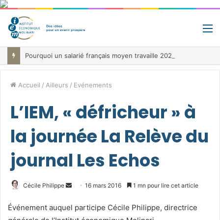
M
Pourquoi un salarié français moyen travaille 202 jours par an pour financer impôts et cotisations, un record dans toute l’Union européenne
Accueil
/
Ailleurs
/
Evénements
L’IEM, « défricheur » à
la journée La Relève du
journal Les Echos
Envoyer
Cécile Philippe
16 mars 2016
1 mn pour lire cet article
un
Événement auquel participe Cécile Philippe, directrice
courriel