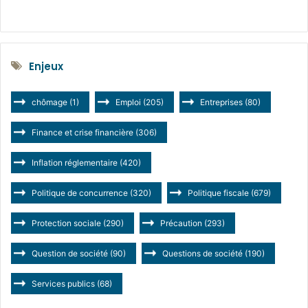
Enjeux
chômage
(1)
Emploi
(205)
Entreprises
(80)
Finance et crise financière
(306)
Inflation réglementaire
(420)
Politique de concurrence
(320)
Politique fiscale
(679)
Protection sociale
(290)
Précaution
(293)
Question de société
(90)
Questions de société
(190)
Services publics
(68)