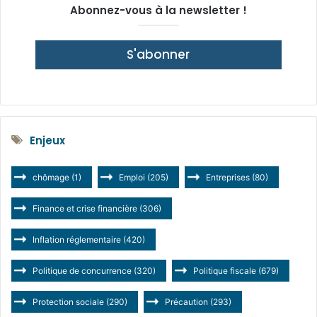
Abonnez-vous à la newsletter !
S'abonner
Enjeux
chômage
(1)
Emploi
(205)
Entreprises
(80)
Finance et crise financière
(306)
Inflation réglementaire
(420)
Politique de concurrence
(320)
Politique fiscale
(679)
Protection sociale
(290)
Précaution
(293)