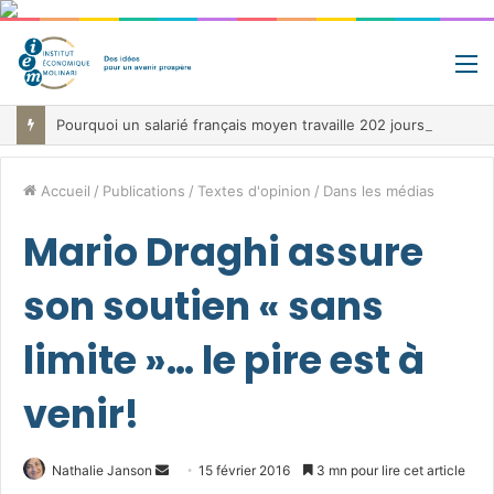
M
Pourquoi un salarié français moyen travaille 202 jours par an pour financer impôts et cotisations, un record dans toute l’Union européenne
Accueil
/
Publications
/
Textes d'opinion
/
Dans les médias
Mario Draghi assure
son soutien « sans
limite »… le pire est à
venir!
Envoyer
Nathalie Janson
15 février 2016
3 mn pour lire cet article