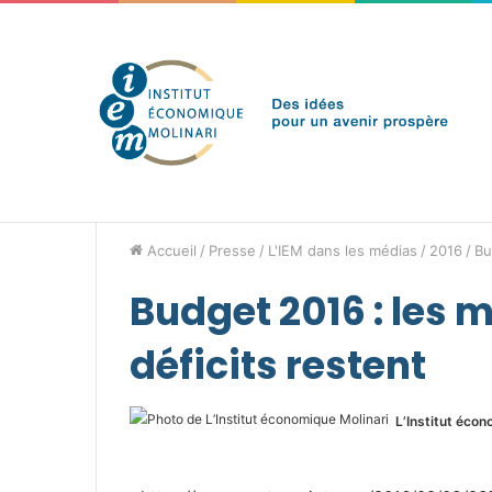
jeudi 6 août 2026
Brèves de l'IEM
Accueil
/
Presse
/
L'IEM dans les médias
/
2016
/
Bu
Budget 2016 : les m
déficits restent
L’Institut écon