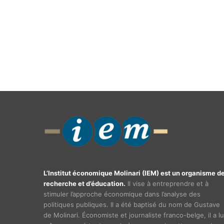
L’Institut économique Molinari (IEM) est un organisme d
recherche et d’éducation.
Il vise à entreprendre et à
stimuler l’approche économique dans l’analyse des
politiques publiques. Il a été baptisé du nom de Gustave
de Molinari. Économiste et journaliste franco-belge, il a lu