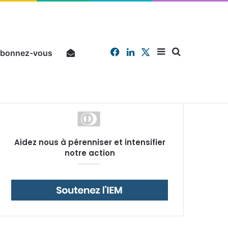
Facebook
Linkedin
X
Sidebar
Chercher
bonnez-vous
Pourquoi un salarié français moyen travaille 202 jours par an pour financer impôts et cotisations, un record dans toute l’Union européenne
Aidez nous à pérenniser et intensifier
(barre
notre action