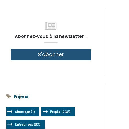
latérale)
Abonnez-vous à la newsletter !
S'abonner
Enjeux
chômage
(1)
Emploi
(205)
Entreprises
(80)