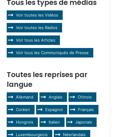
Tous les types de médias
Voir toutes les Vidéos
Voir toutes les Radios
Voir tous les Articles
Voir tous les Communiqués de Presse
Toutes les reprises par
langue
Allemand
Anglais
Chinois
Coréen
Espagnol
Français
Hongrois
Italien
Japonais
Luxembourgeois
Néerlandais