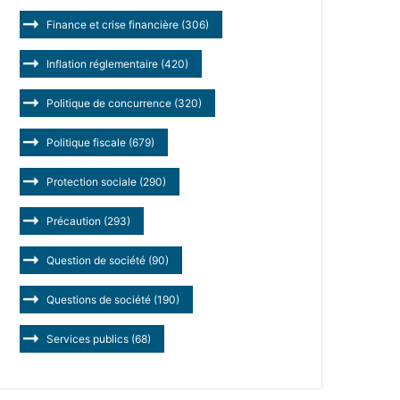
Finance et crise financière
(306)
Inflation réglementaire
(420)
Politique de concurrence
(320)
Politique fiscale
(679)
Protection sociale
(290)
Précaution
(293)
Question de société
(90)
Questions de société
(190)
Services publics
(68)