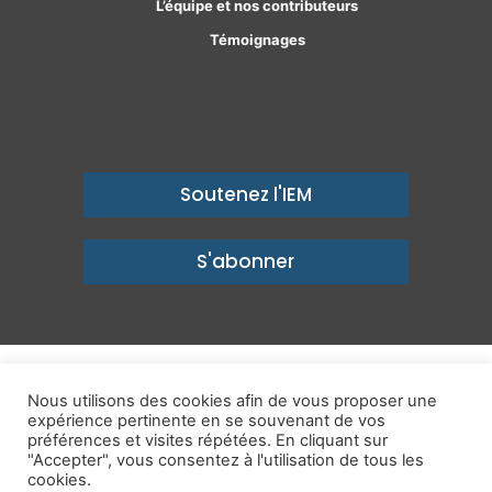
L’équipe et nos contributeurs
Témoignages
Soutenez l'IEM
S'abonner
© Copyright 2026, Institut économique Molinari - Des idées pour
Nous utilisons des cookies afin de vous proposer une
expérience pertinente en se souvenant de vos
un avenir prospère
préférences et visites répétées. En cliquant sur
Mentions légales
-
Politique de confidentialité
-
Contact
"Accepter", vous consentez à l'utilisation de tous les
cookies.
Publications
IEM dans les Médias
Enjeux
Ailleurs