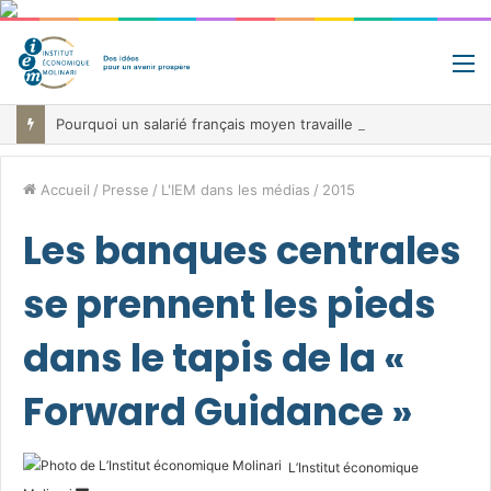
M
Pourquoi un salarié français moyen travaille 202 jours par an pour financer impôts et cotisations, un record dans toute l’Union européenne
Accueil
/
Presse
/
L'IEM dans les médias
/
2015
Les banques centrales
se prennent les pieds
dans le tapis de la «
Forward Guidance »
L’Institut économique