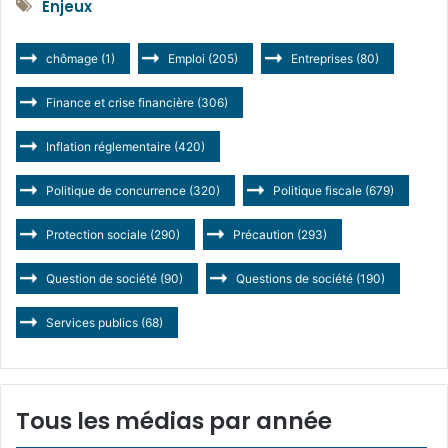
Enjeux
chômage
(1)
Emploi
(205)
Entreprises
(80)
Finance et crise financière
(306)
Inflation réglementaire
(420)
Politique de concurrence
(320)
Politique fiscale
(679)
Protection sociale
(290)
Précaution
(293)
Question de société
(90)
Questions de société
(190)
Services publics
(68)
Tous les médias par année