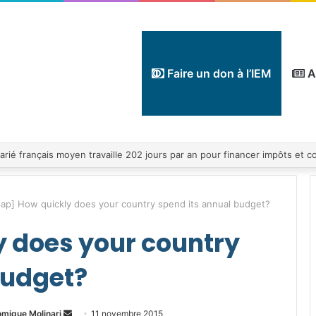
Faire un don à l’IEM
A
ap] How quickly does your country spend its annual budget?
 does your country
budget?
Envoyer
omique Molinari
11 novembre 2015