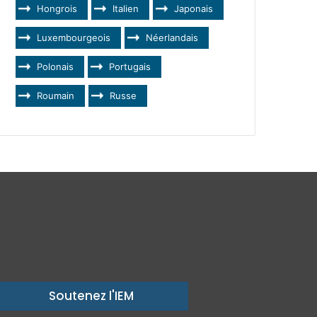
Hongrois
Italien
Japonais
Luxembourgeois
Néerlandais
Polonais
Portugais
Roumain
Russe
Soutenez l'IEM