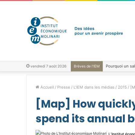
vendredi 7 août 2026
Brèves de l'IEM
Accueil
/
Presse
/
L'IEM dans les médias
/
2015
/
[M
[Map] How quickly
spend its annual 
L’Institut écon