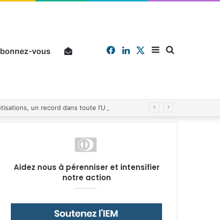
Facebook
Linkedin
X
Sidebar
Chercher
bonnez-vous
Pourquoi un salarié français moyen travaille 202 jours par an pour financer impôts et cotisations, un record dans toute l’Union européenne
(barre
Aidez nous à pérenniser et intensifier
notre action