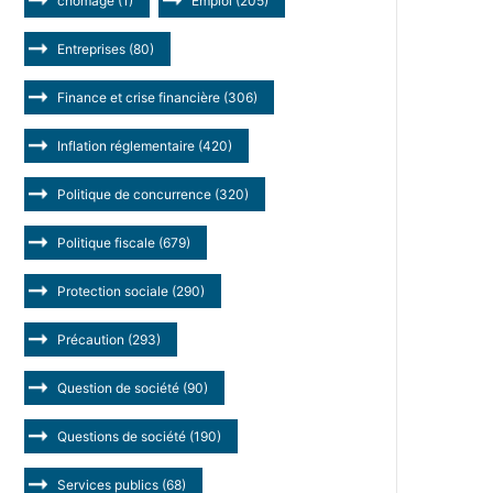
chômage
(1)
Emploi
(205)
Entreprises
(80)
Finance et crise financière
(306)
Inflation réglementaire
(420)
Politique de concurrence
(320)
Politique fiscale
(679)
Protection sociale
(290)
Précaution
(293)
Question de société
(90)
Questions de société
(190)
Services publics
(68)