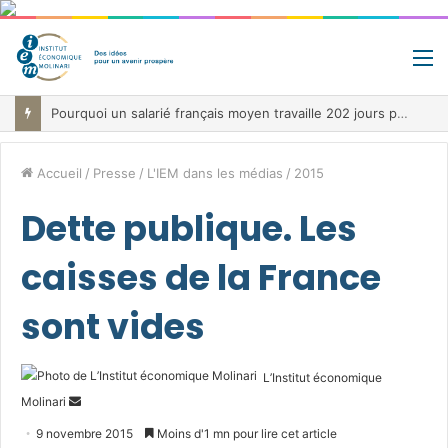
M
Pourquoi un salarié français moyen travaille 202 jours par an pour financer impôts et cotisations, un record dans toute l’Union européenne
Accueil
/
Presse
/
L'IEM dans les médias
/
2015
Dette publique. Les
caisses de la France
sont vides
L’Institut économique
Envoyer
Molinari
un
9 novembre 2015
Moins d'1 mn pour lire cet article