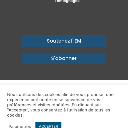
Témoignages
Soutenez l'IEM
S'abonner
© Copyright 2026, Institut économique Molinari - Des idées pour
Nous utilisons des cookies afin de vous proposer une
expérience pertinente en se souvenant de vos
un avenir prospère
préférences et visites répétées. En cliquant sur
Mentions légales
-
Politique de confidentialité
-
Contact
"Accepter", vous consentez à l'utilisation de tous les
cookies.
Publications
IEM dans les Médias
Enjeux
Ailleurs
Paramètres
ACCEPTER