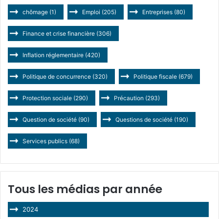
chômage
(1)
Emploi
(205)
Entreprises
(80)
Finance et crise financière
(306)
Inflation réglementaire
(420)
Politique de concurrence
(320)
Politique fiscale
(679)
Protection sociale
(290)
Précaution
(293)
Question de société
(90)
Questions de société
(190)
Services publics
(68)
Tous les médias par année
2024