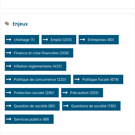
Enjeux
chômage
(1)
Emploi
(205)
Entreprises
(80)
Finance et crise financière
(306)
Inflation réglementaire
(420)
Politique de concurrence
(320)
Politique fiscale
(679)
Protection sociale
(290)
Précaution
(293)
Question de société
(90)
Questions de société
(190)
Services publics
(68)