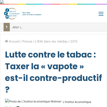
M
Jour de libération fiscale: pourquoi vous travaillez pour l’État jusqu’au 22 juillet avant de toucher votre vrai salaire
Accueil
/
Presse
/
L'IEM dans les médias
/
2015
Lutte contre le tabac :
Taxer la « vapote »
est-il contre-productif
?
L’Institut économique