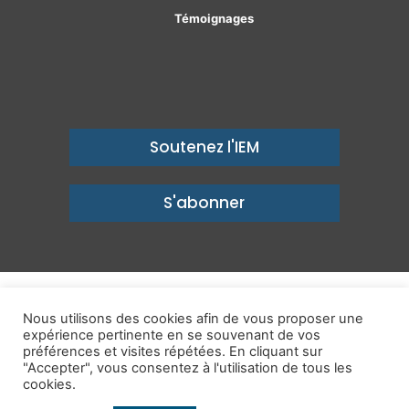
Témoignages
Soutenez l'IEM
S'abonner
© Copyright 2026, Institut économique Molinari - Des idées pour
Nous utilisons des cookies afin de vous proposer une
expérience pertinente en se souvenant de vos
un avenir prospère
préférences et visites répétées. En cliquant sur
Mentions légales
-
Politique de confidentialité
-
Contact
"Accepter", vous consentez à l'utilisation de tous les
cookies.
Publications
IEM dans les Médias
Enjeux
Ailleurs