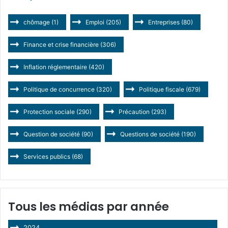
chômage
(1)
Emploi
(205)
Entreprises
(80)
Finance et crise financière
(306)
Inflation réglementaire
(420)
Politique de concurrence
(320)
Politique fiscale
(679)
Protection sociale
(290)
Précaution
(293)
Question de société
(90)
Questions de société
(190)
Services publics
(68)
Tous les médias par année
2024