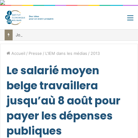
M
Jour de libération fiscale: pourquoi vous travaillez pour l’État jusqu’au 22 juillet avant de toucher votre vrai salaire
Accueil
/
Presse
/
L'IEM dans les médias
/
2013
Le salarié moyen
belge travaillera
jusqu’aù 8 août pour
payer les dépenses
publiques