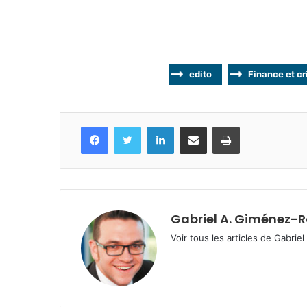
edito
Finance et cr
Facebook
Twitter
Linkedin
Partagez par mail
Imprimez
Gabriel A. Giménez-
Voir tous les articles de Gabri