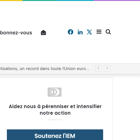
Facebook
Linkedin
X
Sidebar
Chercher
bonnez-vous
Pourquoi un salarié français moyen travaille 202 jours par an pour financer impôts et cotisations, un record dans toute l’Union européenne
(barre
Aidez nous à pérenniser et intensifier
notre action