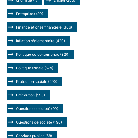
chômage
(1)
Emploi
(205)
Entreprises
(80)
Finance et crise financière
(306)
Inflation réglementaire
(420)
Politique de concurrence
(320)
Politique fiscale
(679)
Protection sociale
(290)
Précaution
(293)
Question de société
(90)
Questions de société
(190)
Services publics
(68)