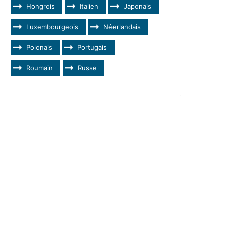
Hongrois
Italien
Japonais
Luxembourgeois
Néerlandais
Polonais
Portugais
Roumain
Russe