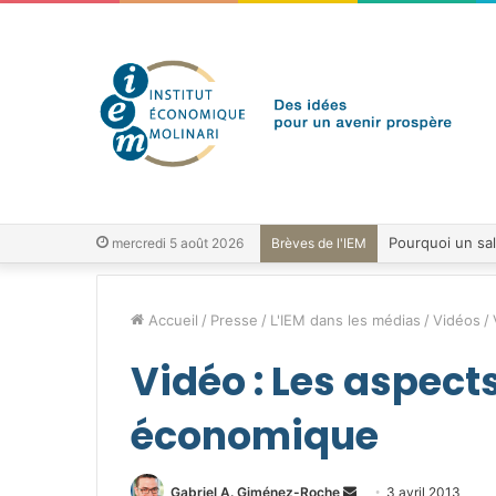
mercredi 5 août 2026
Brèves de l'IEM
Accueil
/
Presse
/
L'IEM dans les médias
/
Vidéos
/
Vidéo : Les aspect
économique
Envoyer
Gabriel A. Giménez-Roche
3 avril 2013