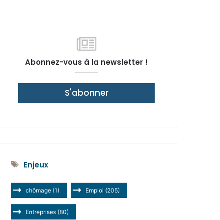
latérale)
Abonnez-vous à la newsletter !
S'abonner
Enjeux
chômage
(1)
Emploi
(205)
Entreprises
(80)