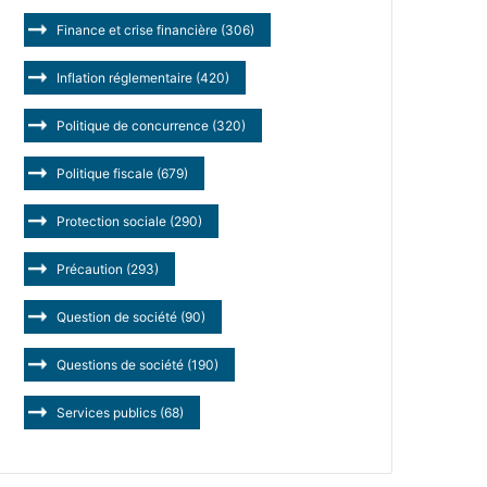
Finance et crise financière
(306)
Inflation réglementaire
(420)
Politique de concurrence
(320)
Politique fiscale
(679)
Protection sociale
(290)
Précaution
(293)
Question de société
(90)
Questions de société
(190)
Services publics
(68)