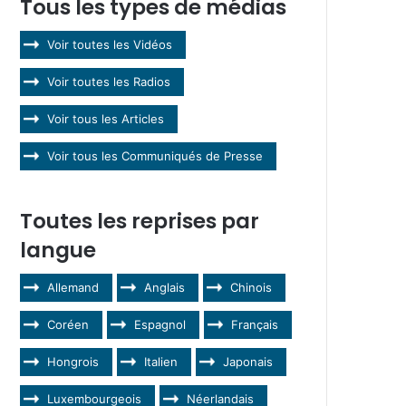
Tous les types de médias
Voir toutes les Vidéos
Voir toutes les Radios
Voir tous les Articles
Voir tous les Communiqués de Presse
Toutes les reprises par
langue
Allemand
Anglais
Chinois
Coréen
Espagnol
Français
Hongrois
Italien
Japonais
Luxembourgeois
Néerlandais