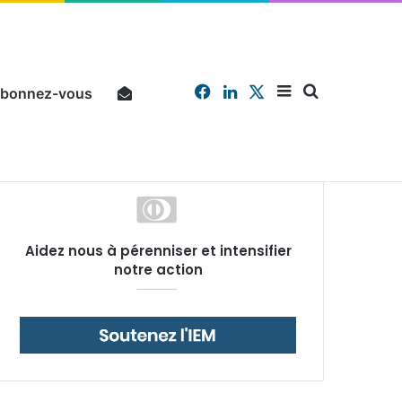
Facebook
Linkedin
X
Sidebar
Chercher
bonnez-vous
Pourquoi un salarié français moyen travaille 202 jours par an pour financer impôts et cotisations, un record dans toute l’Union européenne
Aidez nous à pérenniser et intensifier
(barre
notre action