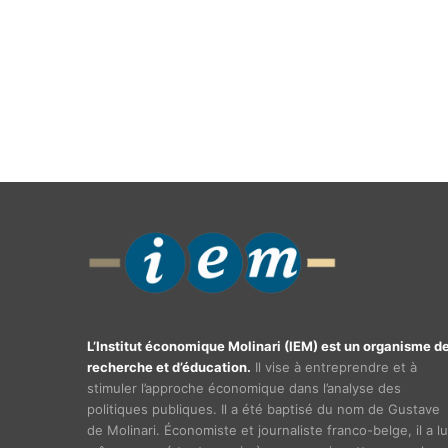
L’Institut économique Molinari (IEM) est un organisme d
recherche et d’éducation.
Il vise à entreprendre et à
stimuler l’approche économique dans l’analyse des
politiques publiques. Il a été baptisé du nom de Gustave
de Molinari. Économiste et journaliste franco-belge, il a lu