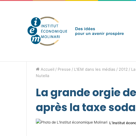
dimanche 9 août 2026
Brèves de l'IEM
Accueil
/
Presse
/
L'IEM dans les médias
/
2012
/
La
Nutella
La grande orgie de
après la taxe soda,
L’Institut écon