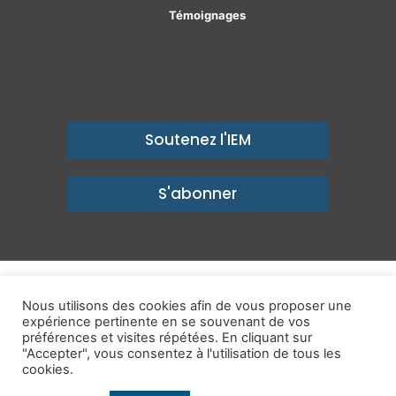
Témoignages
Soutenez l'IEM
S'abonner
© Copyright 2026, Institut économique Molinari - Des idées pour
Nous utilisons des cookies afin de vous proposer une
expérience pertinente en se souvenant de vos
un avenir prospère
préférences et visites répétées. En cliquant sur
Mentions légales
-
Politique de confidentialité
-
Contact
"Accepter", vous consentez à l'utilisation de tous les
cookies.
Publications
IEM dans les Médias
Enjeux
Ailleurs