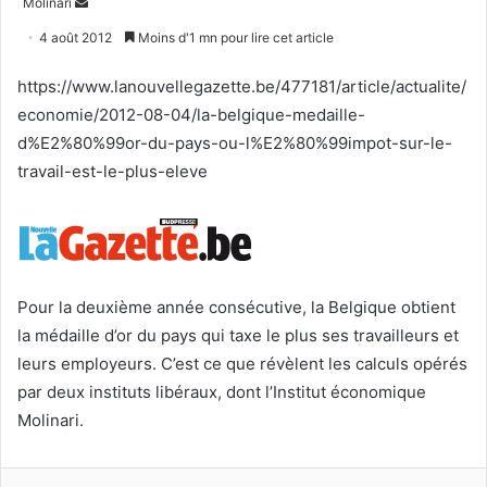
Envoyer
Molinari
un
4 août 2012
Moins d'1 mn pour lire cet article
courriel
https://www.lanouvellegazette.be/477181/article/actualite/
economie/2012-08-04/la-belgique-medaille-
d%E2%80%99or-du-pays-ou-l%E2%80%99impot-sur-le-
travail-est-le-plus-eleve
Pour la deuxième année consécutive, la Belgique obtient
la médaille d’or du pays qui taxe le plus ses travailleurs et
leurs employeurs. C’est ce que révèlent les calculs opérés
par deux instituts libéraux, dont l’Institut économique
Molinari.
Facebook
Twitter
Linkedin
WhatsApp
Partagez par mail
Imprimez