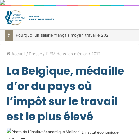
M
Pourquoi un salarié français moyen travaille 202 jours par an pour financer impôts et cotisations, un record dans toute l’Union européenne
Accueil
/
Presse
/
L'IEM dans les médias
/
2012
La Belgique, médaille
d’or du pays où
l’impôt sur le travail
est le plus élevé
L’Institut économique