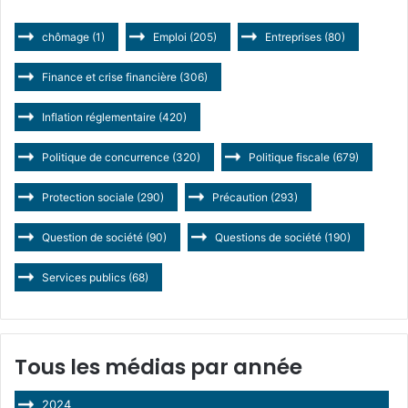
chômage
(1)
Emploi
(205)
Entreprises
(80)
Finance et crise financière
(306)
Inflation réglementaire
(420)
Politique de concurrence
(320)
Politique fiscale
(679)
Protection sociale
(290)
Précaution
(293)
Question de société
(90)
Questions de société
(190)
Services publics
(68)
Tous les médias par année
2024