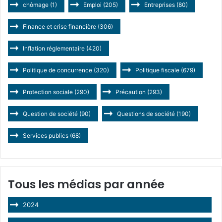
chômage
(1)
Emploi
(205)
Entreprises
(80)
Finance et crise financière
(306)
Inflation réglementaire
(420)
Politique de concurrence
(320)
Politique fiscale
(679)
Protection sociale
(290)
Précaution
(293)
Question de société
(90)
Questions de société
(190)
Services publics
(68)
Tous les médias par année
2024