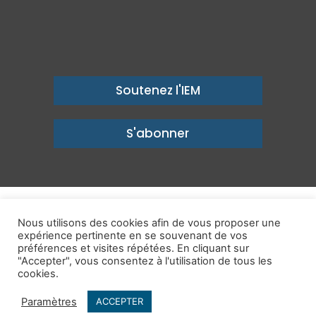
Soutenez l'IEM
S'abonner
© Copyright 2026, Institut économique Molinari - Des idées pour
Nous utilisons des cookies afin de vous proposer une
un avenir prospère
expérience pertinente en se souvenant de vos
préférences et visites répétées. En cliquant sur
Mentions légales
-
Politique de confidentialité
-
Contact
"Accepter", vous consentez à l'utilisation de tous les
cookies.
Publications
IEM dans les Médias
Enjeux
Ailleurs
Paramètres
ACCEPTER