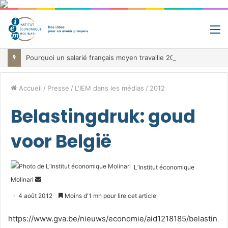
M
Pourquoi un salarié français moyen travaille 202 jours par an pour financer impôts et cotisations, un record dans toute l’Union européenne
Accueil
/
Presse
/
L'IEM dans les médias
/
2012
Belastingdruk: goud
voor België
L’Institut économique
Envoyer
Molinari
un
4 août 2012
Moins d'1 mn pour lire cet article
courriel
https://www.gva.be/nieuws/economie/aid1218185/belastin