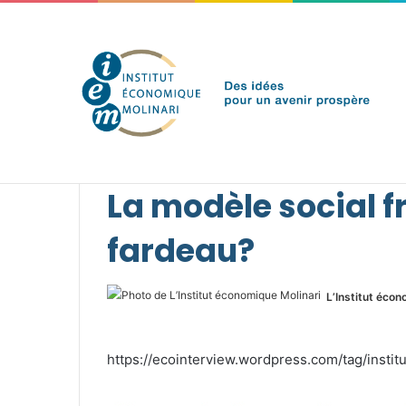
samedi 8 août 2026
Brèves de l'IEM
Accueil
/
Presse
/
L'IEM dans les médias
/
2012
/
La
La modèle social f
fardeau?
L’Institut écon
https://ecointerview.wordpress.com/tag/institu