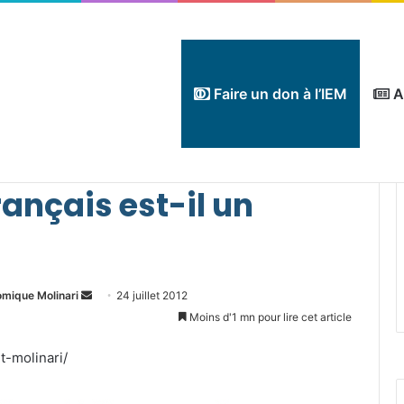
Faire un don à l’IEM
A
 modèle social français est-il un fardeau?
rançais est-il un
Envoyer
omique Molinari
24 juillet 2012
un
Moins d'1 mn pour lire cet article
courriel
t-molinari/