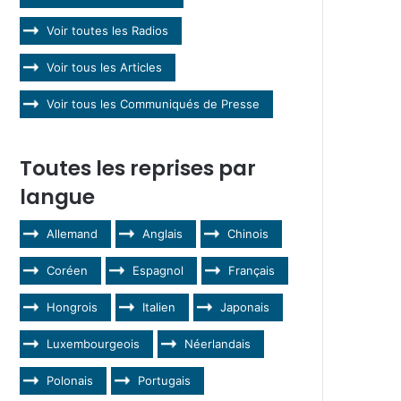
Voir toutes les Radios
Voir tous les Articles
Voir tous les Communiqués de Presse
Toutes les reprises par
langue
Allemand
Anglais
Chinois
Coréen
Espagnol
Français
Hongrois
Italien
Japonais
Luxembourgeois
Néerlandais
Polonais
Portugais