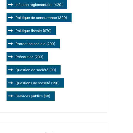
Inflation réglementaire
(420)
Politique de concurrence
(320)
Politique fiscale
(679)
Protection sociale
(290)
Précaution
(293)
Question de société
(90)
Questions de société
(190)
Services publics
(68)