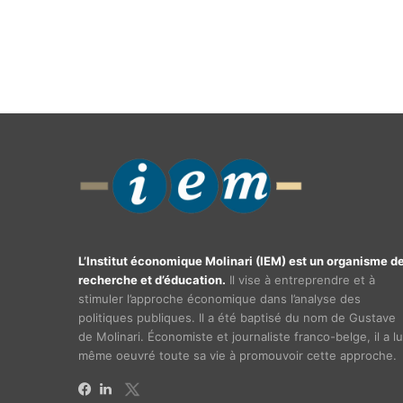
L’Institut économique Molinari (IEM) est un organisme d
recherche et d’éducation.
Il vise à entreprendre et à
stimuler l’approche économique dans l’analyse des
politiques publiques. Il a été baptisé du nom de Gustave
de Molinari. Économiste et journaliste franco-belge, il a lu
même oeuvré toute sa vie à promouvoir cette approche.
X