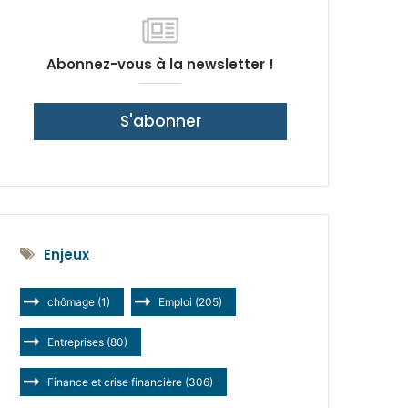
latérale)
Abonnez-vous à la newsletter !
S'abonner
Enjeux
chômage
(1)
Emploi
(205)
Entreprises
(80)
Finance et crise financière
(306)