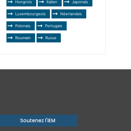
Hongrois
Italien
Japonais
Luxembourgeois
Néerlandais
Polonais
Portugais
Roumain
Russe
Soutenez l'IEM