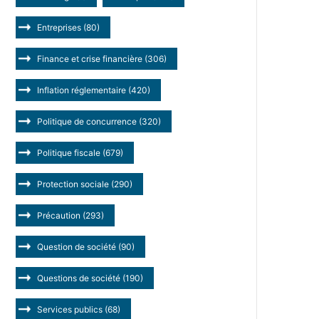
Entreprises
(80)
Finance et crise financière
(306)
Inflation réglementaire
(420)
Politique de concurrence
(320)
Politique fiscale
(679)
Protection sociale
(290)
Précaution
(293)
Question de société
(90)
Questions de société
(190)
Services publics
(68)