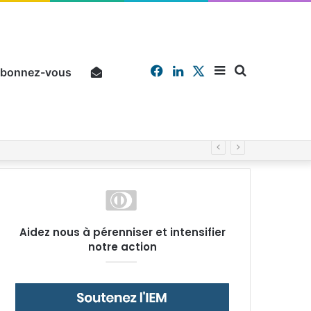
Facebook
Linkedin
X
Sidebar
Chercher
bonnez-vous
Pourquoi un salarié français moyen travaille 202 jours par an pour financer impôts et cotisations, un record dans toute l’Union européenne
(barre
Aidez nous à pérenniser et intensifier
notre action