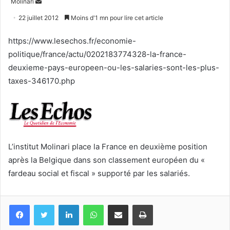
Envoyer
Molinari
un
22 juillet 2012
Moins d'1 mn pour lire cet article
courriel
https://www.lesechos.fr/economie-
politique/france/actu/0202183774328-la-france-
deuxieme-pays-europeen-ou-les-salaries-sont-les-plus-
taxes-346170.php
L’institut Molinari place la France en deuxième position
après la Belgique dans son classement européen du «
fardeau social et fiscal » supporté par les salariés.
Facebook
Twitter
Linkedin
WhatsApp
Partagez par mail
Imprimez