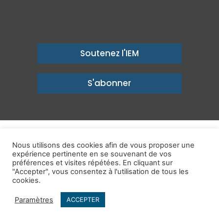
Soutenez l'IEM
S'abonner
© Copyright 2026, Institut économique Molinari - Des idées pour
Nous utilisons des cookies afin de vous proposer une
expérience pertinente en se souvenant de vos
un avenir prospère
préférences et visites répétées. En cliquant sur
Mentions légales
-
Politique de confidentialité
-
Contact
"Accepter", vous consentez à l'utilisation de tous les
cookies.
Publications
IEM dans les Médias
Enjeux
Ailleurs
Paramètres
ACCEPTER