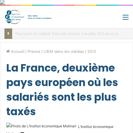
M
Jour de libération fiscale: pourquoi vous travaillez pour l’État jusqu’au 22 juillet avant de toucher votre vrai salaire
Accueil
/
Presse
/
L'IEM dans les médias
/
2012
La France, deuxième
pays européen où les
salariés sont les plus
taxés
L’Institut économique