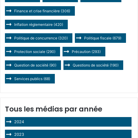
Finance et crise financière
(306)
Inflation réglementaire
(420)
Politique de concurrence
(320)
Politique fiscale
(679)
Protection sociale
(290)
Précaution
(293)
Question de société
(90)
Questions de société
(190)
Services publics
(68)
Tous les médias par année
2024
2023