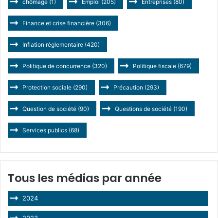
chômage
(1)
Emploi
(205)
Entreprises
(80)
Finance et crise financière
(306)
Inflation réglementaire
(420)
Politique de concurrence
(320)
Politique fiscale
(679)
Protection sociale
(290)
Précaution
(293)
Question de société
(90)
Questions de société
(190)
Services publics
(68)
Tous les médias par année
2024
2023