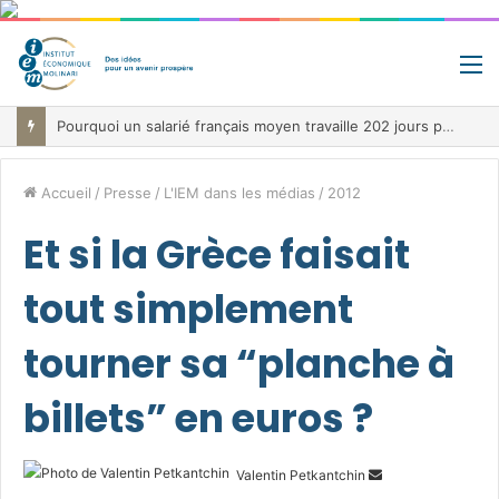
M
Pourquoi un salarié français moyen travaille 202 jours par an pour financer impôts et cotisations, un record dans toute l’Union européenne
Accueil
/
Presse
/
L'IEM dans les médias
/
2012
Et si la Grèce faisait
tout simplement
tourner sa “planche à
billets” en euros ?
Envoyer
Valentin Petkantchin