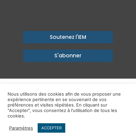
Soutenez l'IEM
S'abonner
© Copyright 2026, Institut économique Molinari - Des idées pour
Nous utilisons des cookies afin de vous proposer une
un avenir prospère
expérience pertinente en se souvenant de vos
préférences et visites répétées. En cliquant sur
Mentions légales
-
Politique de confidentialité
-
Contact
"Accepter", vous consentez à l'utilisation de tous les
cookies.
Publications
IEM dans les Médias
Enjeux
Ailleurs
Paramètres
ACCEPTER